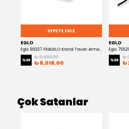
SEPETE EKLE
EGLO
EGLO
ürü
Eglo 99327 FRADELO Kristal Tavan Armatürü
Eglo 7552
₺ 11,453.00
₺ 
%
30
%
30
₺ 8,018.00
₺ 
Çok Satanlar