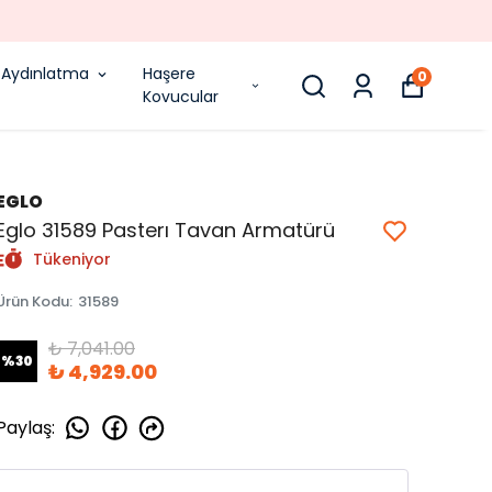
Aydınlatma
Haşere
0
Kovucular
EGLO
Eglo 31589 Pasterı Tavan Armatürü
Tükeniyor
Ürün Kodu
:
31589
₺ 7,041.00
%
30
₺ 4,929.00
Paylaş
: