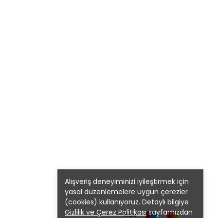
Alışveriş deneyiminizi iyileştirmek için
yasal düzenlemelere uygun çerezler
(cookies) kullanıyoruz. Detaylı bilgiye
Gizlilik ve Çerez Politikası
sayfamızdan