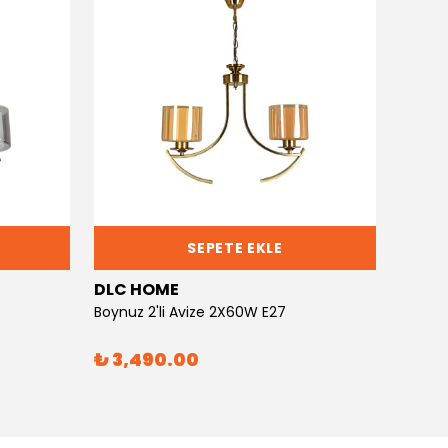
SEPETE EKLE
DLC HOME
DLC 
Boynuz 2'li Avize 2X60W E27
Boynuz
₺ 3,490.00
₺ 6,