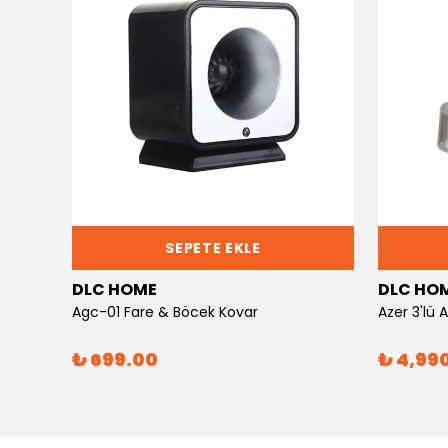
SEPETE EKLE
DLC HOME
DLC HO
Agc-01 Fare & Böcek Kovar
Azer 3'lü
₺ 699.00
₺ 4,99