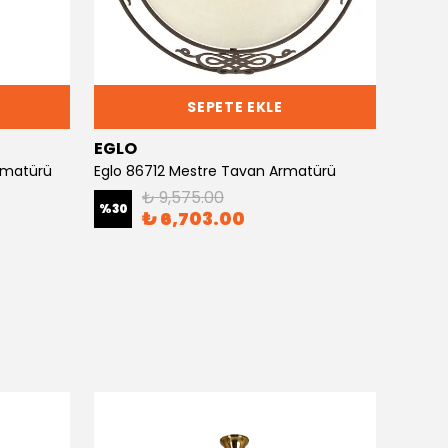
SEPETE EKLE
EGLO
EGLO
Armatürü
Eglo 86712 Mestre Tavan Armatürü
₺ 9,575.00
%
30
%
30
₺ 6,703.00