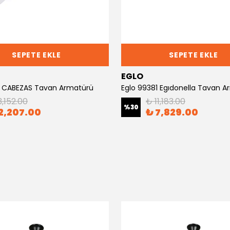
SEPETE EKLE
SEPETE EKLE
EGLO
1 CABEZAS Tavan Armatürü
Eglo 99381 Egıdonella Tavan 
3,152.00
₺ 11,183.00
%
30
2,207.00
₺ 7,829.00