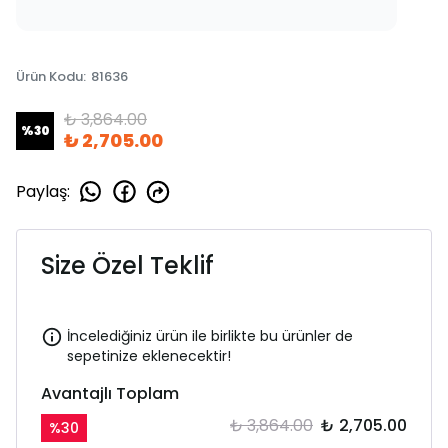
Ürün Kodu
:
81636
₺ 3,864.00
%
30
₺ 2,705.00
Paylaş
:
Size Özel Teklif
İncelediğiniz ürün ile birlikte bu ürünler de
sepetinize eklenecektir!
Avantajlı Toplam
₺ 3,864.00
₺ 2,705.00
%
30