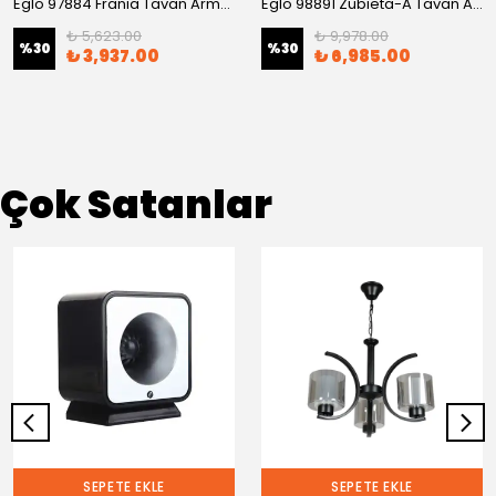
Eglo 97884 Franıa Tavan Armatürü
Eglo 98891 Zubıeta-A Tavan Armatürü
₺ 5,623.00
₺ 9,978.00
%
30
%
30
₺ 3,937.00
₺ 6,985.00
Çok Satanlar
SEPETE EKLE
SEPETE EKLE