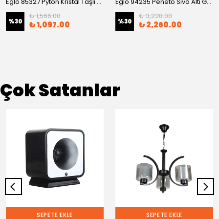
Eglo 85327 Pyton Kristal Taşlı Sıva Altı Gömme Spot
Eglo 94235 Peneto Sıva Altı Gömme Spot
₺ 1,566.00
₺ 3,228.00
%
30
%
30
₺ 1,097.00
₺ 2,260.00
Çok Satanlar
SEPETE EKLE
SEPETE EKLE