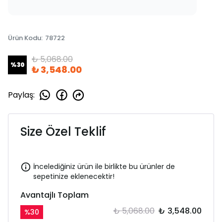
Ürün Kodu
:
78722
₺ 5,068.00
%
30
₺ 3,548.00
Paylaş
:
Size Özel Teklif
İncelediğiniz ürün ile birlikte bu ürünler de
sepetinize eklenecektir!
Avantajlı Toplam
₺ 5,068.00
₺ 3,548.00
%
30