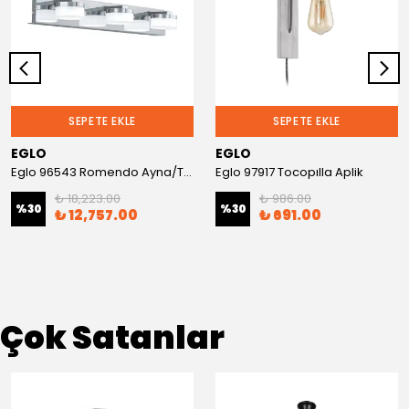
SEPETE EKLE
SEPETE EKLE
EGLO
EGLO
Eglo 96543 Romendo Ayna/Tablo Aplik
Eglo 97917 Tocopılla Aplik
₺ 18,223.00
₺ 986.00
%
30
%
30
₺ 12,757.00
₺ 691.00
Çok Satanlar