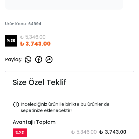
Ürün Kodu
:
64894
₺ 5,346.00
%
30
₺ 3,743.00
Paylaş
:
Size Özel Teklif
İncelediğiniz ürün ile birlikte bu ürünler de
sepetinize eklenecektir!
Avantajlı Toplam
₺ 5,346.00
₺ 3,743.00
%
30