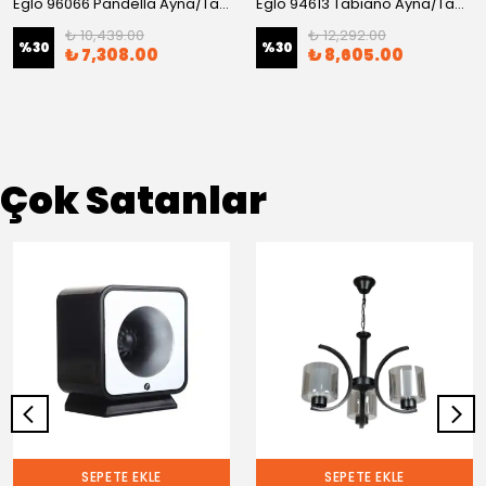
Eglo 96066 Pandella Ayna/Tablo Aplik
Eglo 94613 Tabıano Ayna/Tablo Aplik
₺ 10,439.00
₺ 12,292.00
%
30
%
30
₺ 7,308.00
₺ 8,605.00
Çok Satanlar
SEPETE EKLE
SEPETE EKLE