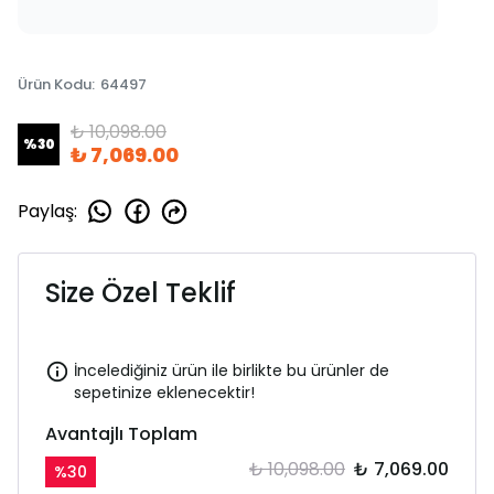
Ürün Kodu
:
64497
₺ 10,098.00
%
30
₺ 7,069.00
Paylaş
:
Size Özel Teklif
İncelediğiniz ürün ile birlikte bu ürünler de
sepetinize eklenecektir!
Avantajlı Toplam
₺ 10,098.00
₺ 7,069.00
%
30