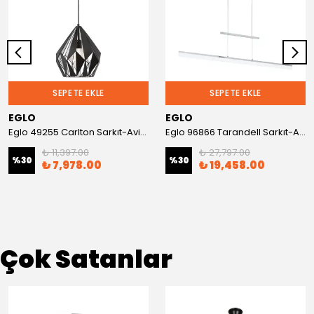
SEPETE EKLE
SEPETE EKLE
EGLO
EGLO
Eglo 49255 Carlton Sarkıt-Avize
Eglo 96866 Tarandell Sarkıt-Avize
₺ 11,397.00
₺ 27,797.00
%
30
%
30
₺ 7,978.00
₺ 19,458.00
Çok Satanlar