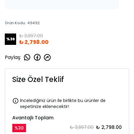
Ürün Kodu
:
49492
₺ 3,997.00
%
30
₺ 2,798.00
Paylaş
:
Size Özel Teklif
İncelediğiniz ürün ile birlikte bu ürünler de
sepetinize eklenecektir!
Avantajlı Toplam
₺ 3,997.00
₺ 2,798.00
%
30