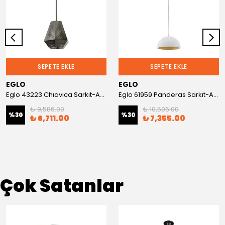
SEPETE EKLE
SEPETE EKLE
EGLO
EGLO
Eglo 43223 Chıavıca Sarkıt-Avize
Eglo 61959 Panderas Sarkıt-Avize
₺ 9,586.00
₺ 10,506.00
%
30
%
30
₺ 6,711.00
₺ 7,355.00
Çok Satanlar