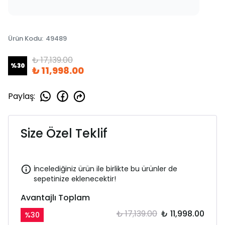
Ürün Kodu
:
49489
₺ 17,139.00
%
30
₺ 11,998.00
Paylaş
:
Size Özel Teklif
İncelediğiniz ürün ile birlikte bu ürünler de
sepetinize eklenecektir!
Avantajlı Toplam
₺ 17,139.00
₺ 11,998.00
%
30