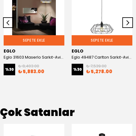
SEPETE EKLE
SEPETE EKLE
EGLO
EGLO
Eglo 31603 Maserlo Sarkıt-Avize
Eglo 49487 Carlton Sarkıt-Avize
₺ 8,403.00
₺ 7,539.00
%
30
%
30
₺ 5,883.00
₺ 5,278.00
Çok Satanlar