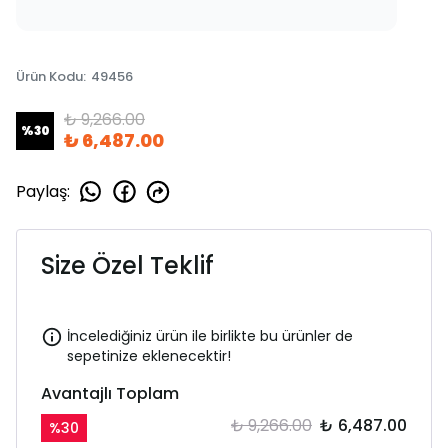
Ürün Kodu
:
49456
₺ 9,266.00
%
30
₺ 6,487.00
Paylaş
:
Size Özel Teklif
İncelediğiniz ürün ile birlikte bu ürünler de
sepetinize eklenecektir!
Avantajlı Toplam
₺ 9,266.00
₺ 6,487.00
%
30