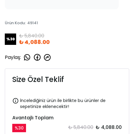
Ürün Kodu
:
49141
₺ 5,840.00
%
30
₺ 4,088.00
Paylaş
:
Size Özel Teklif
İncelediğiniz ürün ile birlikte bu ürünler de
sepetinize eklenecektir!
Avantajlı Toplam
₺ 5,840.00
₺ 4,088.00
%
30