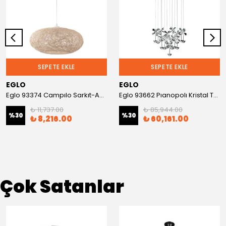
SEPETE EKLE
SEPETE EKLE
EGLO
EGLO
Eglo 93374 Campılo Sarkıt-Avize
Eglo 93662 Pıanopolı Kristal Taşlı Sarkıt-Avize
₺ 11,737.00
₺ 85,944.00
%
30
%
30
₺ 8,216.00
₺ 60,161.00
Çok Satanlar