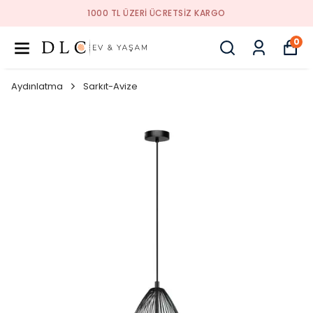
ARGO
1000 TL ÜZERI ÜCRETSIZ K
0
Aydınlatma
Sarkıt-Avize