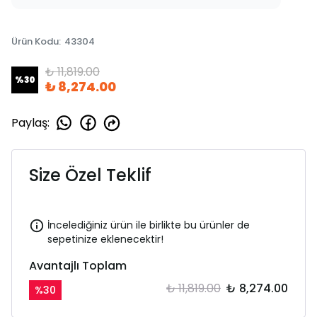
Ürün Kodu
:
43304
₺ 11,819.00
%
30
₺ 8,274.00
Paylaş
:
Size Özel Teklif
İncelediğiniz ürün ile birlikte bu ürünler de
sepetinize eklenecektir!
Avantajlı Toplam
₺ 11,819.00
₺ 8,274.00
%
30