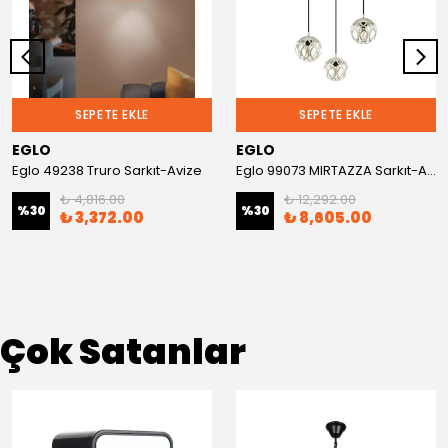
SEPETE EKLE
SEPETE EKLE
EGLO
EGLO
Eglo 49238 Truro Sarkıt-Avize
Eglo 99073 MIRTAZZA Sarkıt-Avize
₺ 4,816.00
₺ 12,292.00
%
30
%
30
₺ 3,372.00
₺ 8,605.00
Çok Satanlar