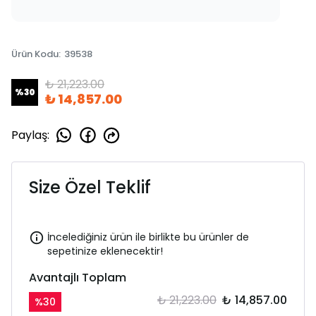
Ürün Kodu
:
39538
₺ 21,223.00
%
30
₺ 14,857.00
Paylaş
:
Size Özel Teklif
İncelediğiniz ürün ile birlikte bu ürünler de
sepetinize eklenecektir!
Avantajlı Toplam
₺ 21,223.00
₺ 14,857.00
%
30