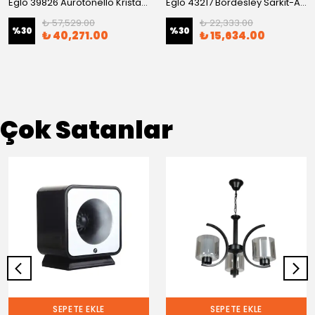
Eglo 39826 Aurotonello Kristal Sarkıt-Avize
Eglo 43217 Bordesley Sarkıt-Avize
₺ 57,529.00
₺ 22,333.00
%
30
%
30
₺ 40,271.00
₺ 15,634.00
Çok Satanlar
SEPETE EKLE
SEPETE EKLE