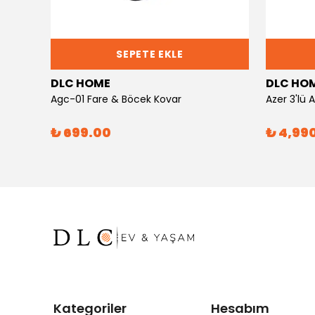
SEPETE EKLE
DLC HOME
DLC HO
Agc-01 Fare & Böcek Kovar
Azer 3'lü
₺ 699.00
₺ 4,99
Kategoriler
Hesabım