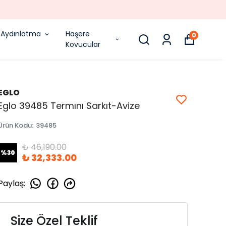
Aydınlatma
Haşere
0
Kovucular
EGLO
Eglo 39485 Termını Sarkıt-Avize
Ürün Kodu
:
39485
₺ 46,190.00
%
30
₺ 32,333.00
Paylaş
:
Size Özel Teklif