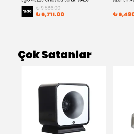
Eglo 43223 Chıavıca Sarkıt-Avize
Azer 5'li 
₺ 9,586.00
%
30
₺ 6,711.00
₺ 6,49
Çok Satanlar