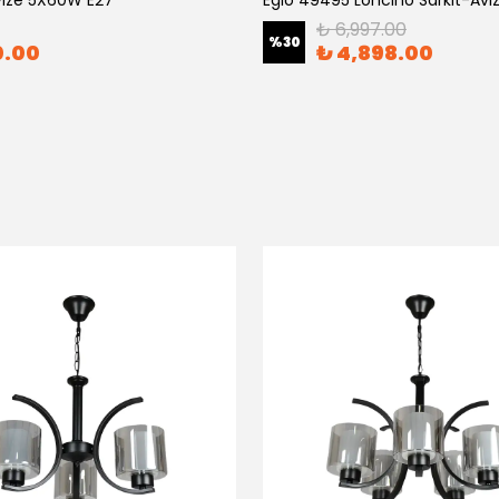
Avize 5X60W E27
Eglo 49495 Loncıno Sarkıt-Avi
₺ 6,997.00
%
30
0.00
₺ 4,898.00