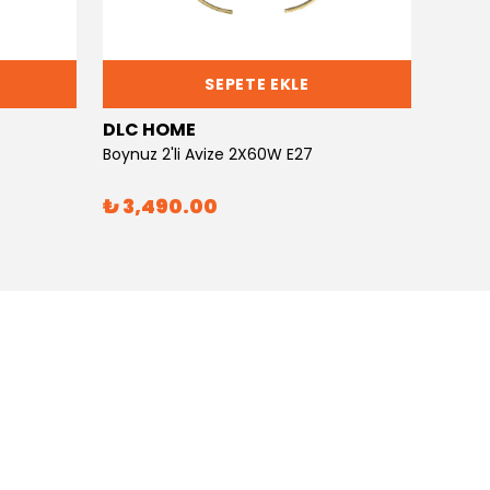
SEPETE EKLE
DLC HOME
DLC 
Boynuz 2'li Avize 2X60W E27
Boynuz
₺ 3,490.00
₺ 6,