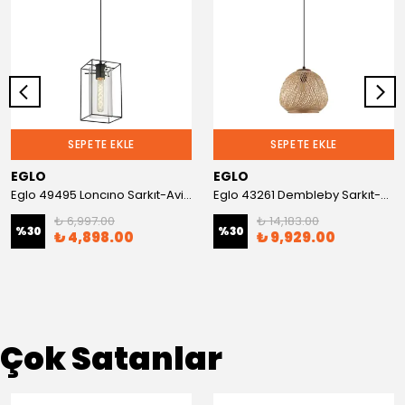
SEPETE EKLE
SEPETE EKLE
EGLO
EGLO
Eglo 49495 Loncıno Sarkıt-Avize
Eglo 43261 Dembleby Sarkıt-Avize
₺ 6,997.00
₺ 14,183.00
%
30
%
30
₺ 4,898.00
₺ 9,929.00
Çok Satanlar