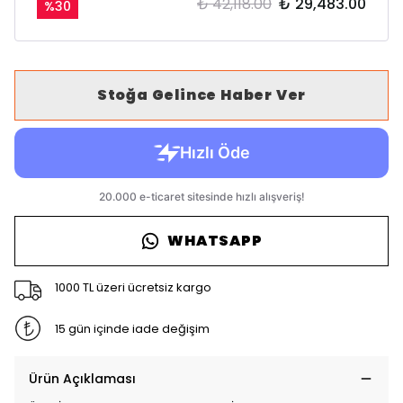
₺ 42,118.00
₺ 29,483.00
%
30
Stoğa Gelince Haber Ver
WHATSAPP
1000 TL üzeri ücretsiz kargo
15 gün içinde iade değişim
Ürün Açıklaması