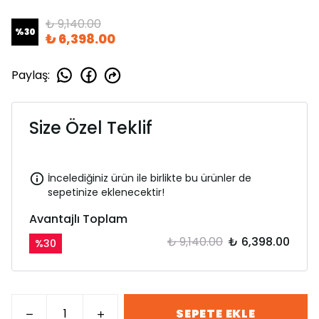
₺ 9,140.00
%
30
₺ 6,398.00
Paylaş
:
Size Özel Teklif
İncelediğiniz ürün ile birlikte bu ürünler de
sepetinize eklenecektir!
Avantajlı Toplam
₺ 9,140.00
₺ 6,398.00
%
30
SEPETE EKLE