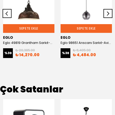
SEPETE EKLE
SEPETE EKLE
EGLO
EGLO
Eglo 49819 Grantham Sarkıt-Avize
Eglo 98651 Arıscanı Sarkıt-Avize
₺ 20,385.00
₺ 6,405.00
%
30
%
30
₺ 14,270.00
₺ 4,484.00
Çok Satanlar