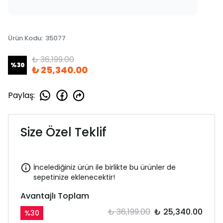
Ürün Kodu
:
35077
₺ 36,199.00
%
30
₺ 25,340.00
Paylaş
:
Size Özel Teklif
İncelediğiniz ürün ile birlikte bu ürünler de
sepetinize eklenecektir!
Avantajlı Toplam
₺ 36,199.00
₺ 25,340.00
%
30