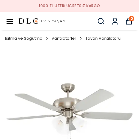
TSIZ KARGO
1000 TL ÜZERI ÜCRE
0
Isıtma ve Soğutma
Vantilatörler
Tavan Vantilatörü