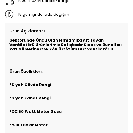
1000 TL üzeri ücretsiz kargo
15 gün içinde iade değişim
Ürün Açıklaması
Sektöründe Öncü Olan Firmamıza Ait Tavan
Vantilatörü Ürünlerimiz Satıştadır
Sıcak ve Bunaltıcı
Yaz Günlerine Çok Yönlü Çözüm DLC Vantilatör!!!
Ürün Özellikleri:
*Siyah Gövde Rengi
*Siyah Kanat Rengi
*DC 50 Watt Motor Gücü
*%100 Bakır Motor