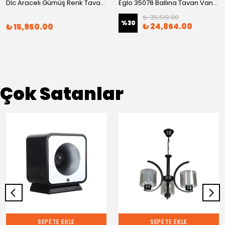
Dlc Aracelı Gümüş Renk Tavan Vantilatörü 56 Cm
Eglo 35078 Ballına Tavan Vantilatörü
₺ 35,519.00
%
30
₺ 24,864.00
₺ 15,950.00
Çok Satanlar
SEPETE EKLE
SEPETE EKLE