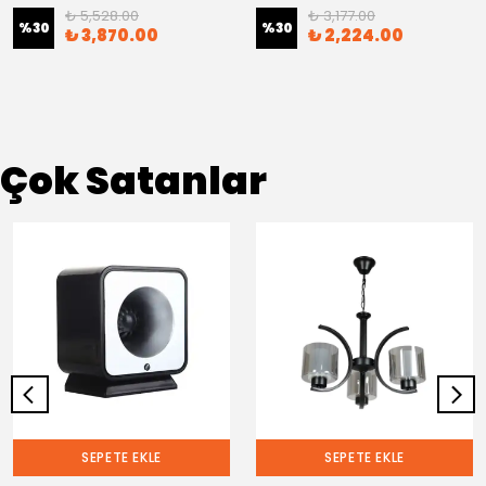
₺ 5,528.00
₺ 3,177.00
%
30
%
30
₺ 3,870.00
₺ 2,224.00
Çok Satanlar
SEPETE EKLE
SEPETE EKLE