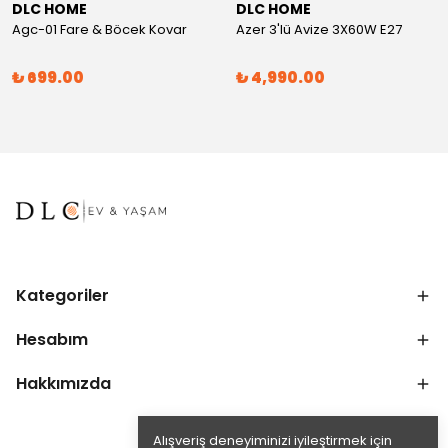
DLC HOME
DLC HOME
Agc-01 Fare & Böcek Kovar
Azer 3'lü Avize 3X60W E27
₺ 699.00
₺ 4,990.00
Kategoriler
Hesabım
Hakkımızda
Alışveriş deneyiminizi iyileştirmek için