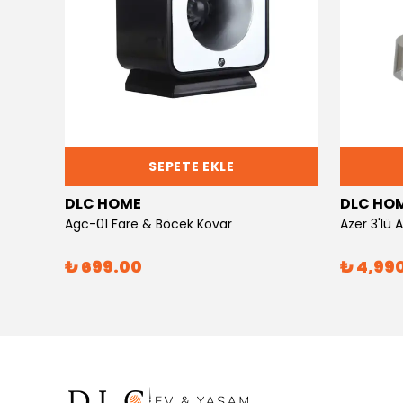
SEPETE EKLE
DLC HOME
DLC HO
Agc-01 Fare & Böcek Kovar
Azer 3'lü
₺ 699.00
₺ 4,99