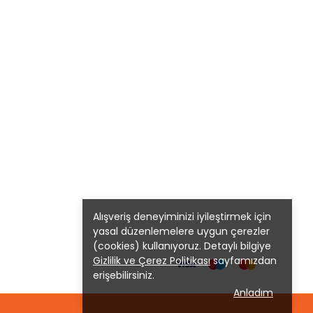
Alışveriş deneyiminizi iyileştirmek için
yasal düzenlemelere uygun çerezler
(cookies) kullanıyoruz. Detaylı bilgiye
Gizlilik ve Çerez Politikası
sayfamızdan
erişebilirsiniz.
Anladım