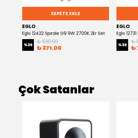
SEPETE EKLE
EGLO
EGLO
şığı
Eglo 12422 Spırale G9 9W 2700K 2Er Set
Eglo 12731
₺ 530.00
₺ 
%
30
%
30
₺ 371.00
₺ 
Çok Satanlar