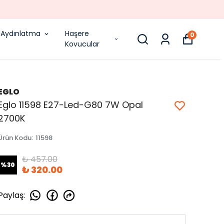
Aydınlatma
Haşere
0
Kovucular
EGLO
Eglo 11598 E27-Led-G80 7W Opal
2700K
Ürün Kodu
:
11598
₺ 457.00
%
30
₺ 320.00
Paylaş
: