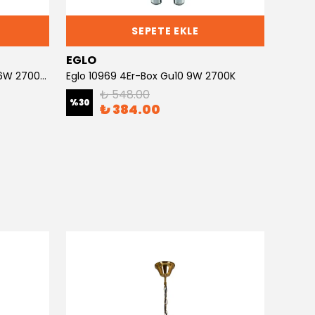
SEPETE EKLE
EGLO
EGLO
Eglo 52604 Sparlampe Illu E14 6W 2700K Matt Lıdl
Eglo 10969 4Er-Box Gu10 9W 2700K
₺ 548.00
%
30
%
30
₺ 384.00