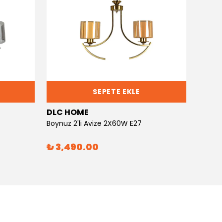
SEPETE EKLE
DLC HOME
DLC 
Boynuz 2'li Avize 2X60W E27
Boynuz
₺ 3,490.00
₺ 6,