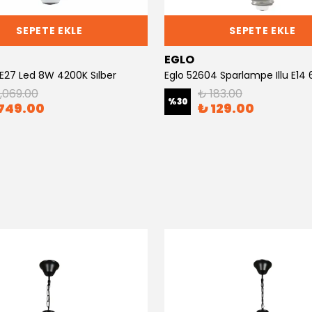
SEPETE EKLE
SEPETE EKLE
EGLO
 E27 Led 8W 4200K Sılber
1,069.00
₺ 183.00
%
30
749.00
₺ 129.00