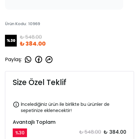
Ürün Kodu
:
10969
₺ 548.00
%
30
₺ 384.00
Paylaş
:
Size Özel Teklif
İncelediğiniz ürün ile birlikte bu ürünler de
sepetinize eklenecektir!
Avantajlı Toplam
₺ 548.00
₺ 384.00
%
30