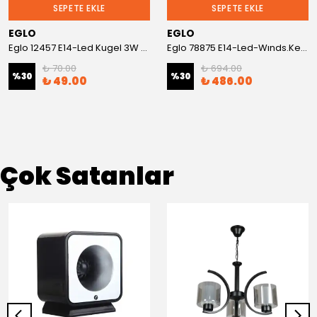
SEPETE EKLE
SEPETE EKLE
EGLO
EGLO
Eglo 12457 E14-Led Kugel 3W 4200K
Eglo 78875 E14-Led-Wınds.Kerze 4W Opal 2700K 1St
₺ 70.00
₺ 694.00
%
30
%
30
₺ 49.00
₺ 486.00
Çok Satanlar