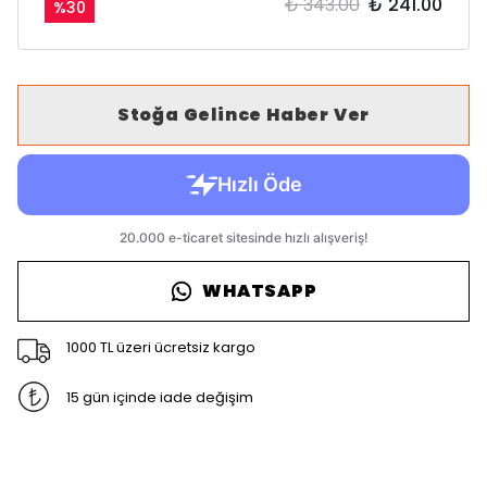
₺ 343.00
₺ 241.00
%
30
Stoğa Gelince Haber Ver
WHATSAPP
1000 TL üzeri ücretsiz kargo
15 gün içinde iade değişim