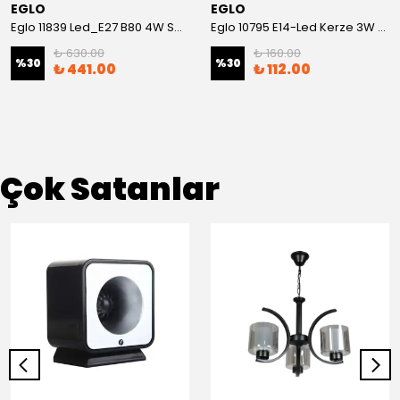
EGLO
EGLO
Eglo 11839 Led_E27 B80 4W Smoky 3000K
Eglo 10795 E14-Led Kerze 3W 3000K
₺ 630.00
₺ 160.00
%
30
%
30
₺ 441.00
₺ 112.00
Çok Satanlar