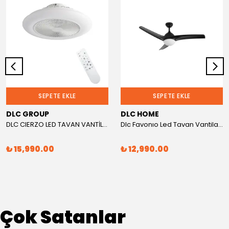
SEPETE EKLE
SEPETE EKLE
DLC GROUP
DLC HOME
DLC CIERZO LED TAVAN VANTİLATÖRÜ GİZLİ FANLI BEYAZ KUMANDALI 50CM
Dlc Favonıo Led Tavan Vantilatörü Siyah 132 Cm
₺ 15,990.00
₺ 12,990.00
Çok Satanlar