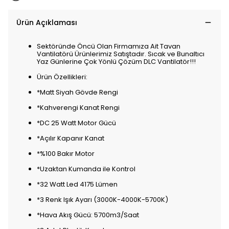
Ürün Açıklaması
Sektöründe Öncü Olan Firmamıza Ait Tavan
Vantilatörü Ürünlerimiz Satıştadır. Sıcak ve Bunaltıcı
Yaz Günlerine Çok Yönlü Çözüm DLC Vantilatör!!!
Ürün Özellikleri:
*Matt Siyah Gövde Rengi
*Kahverengi Kanat Rengi
*DC 25 Watt Motor Gücü
*Açılır Kapanır Kanat
*%100 Bakır Motor
*Uzaktan Kumanda ile Kontrol
*32 Watt Led 4175 Lümen
*3 Renk Işık Ayarı (3000K-4000K-5700K)
*Hava Akış Gücü: 5700m3/Saat