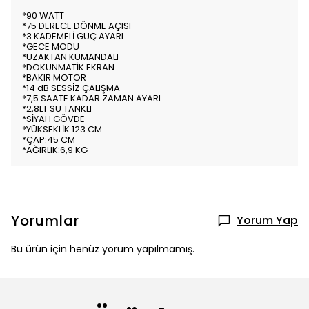
*90 WATT
*75 DERECE DÖNME AÇISI
*3 KADEMELİ GÜÇ AYARI
*GECE MODU
*UZAKTAN KUMANDALI
*DOKUNMATİK EKRAN
*BAKIR MOTOR
*14 dB SESSİZ ÇALIŞMA
*7,5 SAATE KADAR ZAMAN AYARI
*2,8LT SU TANKLI
*SİYAH GÖVDE
*YÜKSEKLİK:123 CM
*ÇAP:45 CM
*AĞIRLIK:6,9 KG
Yorumlar
Yorum Yap
Bu ürün için henüz yorum yapılmamış.