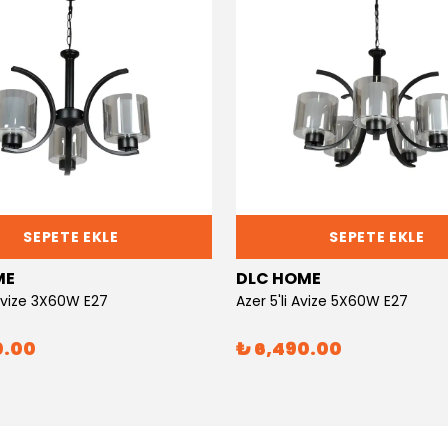
SEPETE EKLE
SEPETE EKLE
ME
DLC HOME
 Avize 3X60W E27
Azer 5'li Avize 5X60W E27
0.00
₺ 6,490.00