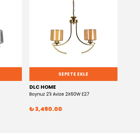
SEPETE EKLE
DLC HOME
DLC 
Boynuz 2'li Avize 2X60W E27
Boynuz
₺ 3,490.00
₺ 6,