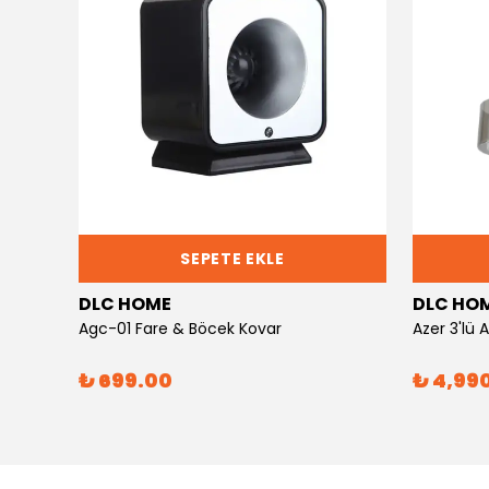
SEPETE EKLE
DLC HOME
DLC HO
Agc-01 Fare & Böcek Kovar
Azer 3'lü
₺ 699.00
₺ 4,99