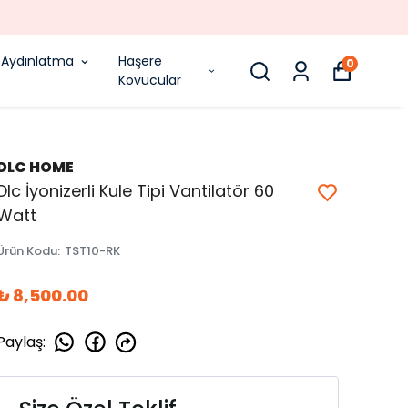
Aydınlatma
Haşere
0
Kovucular
DLC HOME
Dlc İyonizerli Kule Tipi Vantilatör 60
Watt
Ürün Kodu
:
TST10-RK
₺ 8,500.00
Paylaş
: