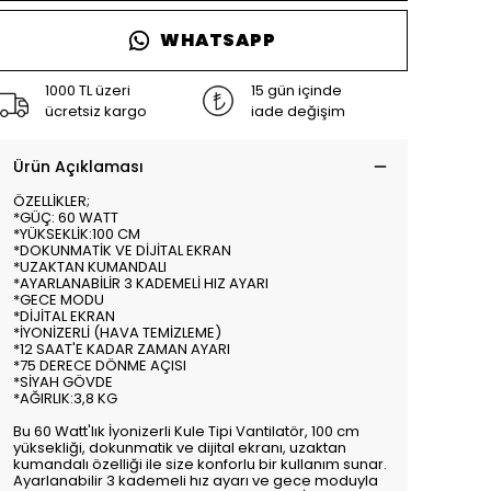
WHATSAPP
1000 TL üzeri
15 gün içinde
ücretsiz kargo
iade değişim
Ürün Açıklaması
ÖZELLİKLER;
*GÜÇ: 60 WATT
*YÜKSEKLİK:100 CM
*DOKUNMATİK VE DİJİTAL EKRAN
*UZAKTAN KUMANDALI
*AYARLANABİLİR 3 KADEMELİ HIZ AYARI
*GECE MODU
*DİJİTAL EKRAN
*İYONİZERLİ (HAVA TEMİZLEME)
*12 SAAT'E KADAR ZAMAN AYARI
*75 DERECE DÖNME AÇISI
*SİYAH GÖVDE
*AĞIRLIK:3,8 KG
Bu 60 Watt'lık İyonizerli Kule Tipi Vantilatör, 100 cm
yüksekliği, dokunmatik ve dijital ekranı, uzaktan
kumandalı özelliği ile size konforlu bir kullanım sunar.
Ayarlanabilir 3 kademeli hız ayarı ve gece moduyla