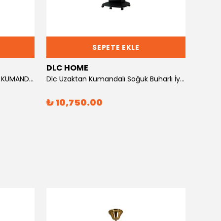
SEPETE EKLE
DLC HOME
DLC 
DLC KULE TİPİ VANTİLATÖR 75W KUMANDALI
Dlc Uzaktan Kumandalı Soğuk Buharlı İyonizerli Vantilatör
₺ 10,750.00
₺ 5,