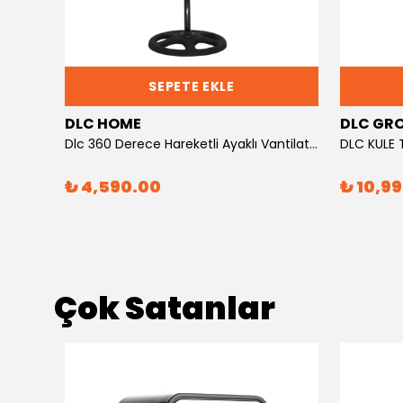
SEPETE EKLE
DLC HOME
DLC GR
Dlc Kumandalı Ayaklı Vantilatör 50 Watt Beyaz Zaman Ayarlı
Dlc 360 Derece Hareketli Ayaklı Vantilatör 70 Watt
₺ 4,590.00
₺ 10,9
Çok Satanlar