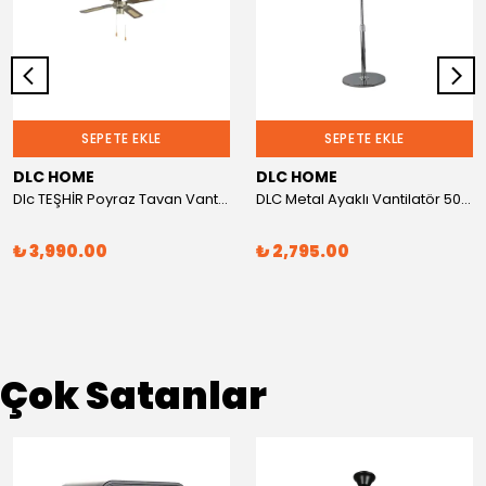
SEPETE EKLE
SEPETE EKLE
DLC HOME
DLC HOME
Dlc TEŞHİR Poyraz Tavan Vantilatörü Antik 107Cm
DLC Metal Ayaklı Vantilatör 50 Watt Krom (Teşhir Ürün)
₺ 3,990.00
₺ 2,795.00
Çok Satanlar