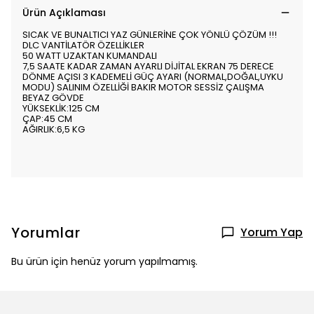
Ürün Açıklaması
SICAK VE BUNALTICI YAZ GÜNLERİNE ÇOK YÖNLÜ ÇÖZÜM !!!
DLC VANTİLATÖR ÖZELLİKLER
50 WATT UZAKTAN KUMANDALI
7,5 SAATE KADAR ZAMAN AYARLI DİJİTAL EKRAN 75 DERECE
DÖNME AÇISI 3 KADEMELİ GÜÇ AYARI (NORMAL,DOĞAL,UYKU
MODU) SALINIM ÖZELLİĞİ BAKIR MOTOR SESSİZ ÇALIŞMA
BEYAZ GÖVDE
YÜKSEKLİK:125 CM
ÇAP:45 CM
AĞIRLIK:6,5 KG
Yorumlar
Yorum Yap
Bu ürün için henüz yorum yapılmamış.