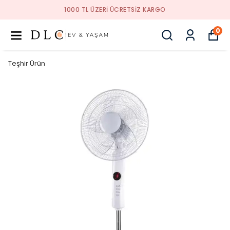
RI ÜCRETSIZ KARGO
1000 TL ÜZE
0
Teşhir Ürün