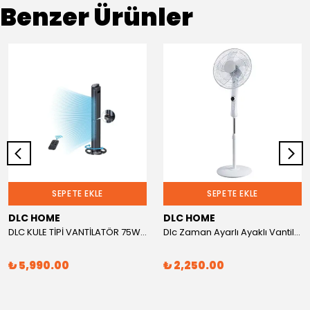
Benzer Ürünler
SEPETE EKLE
SEPETE EKLE
DLC HOME
DLC HOME
DLC KULE TİPİ VANTİLATÖR 75W KUMANDALI Teşhir
Dlc Zaman Ayarlı Ayaklı Vantilatör 50 Watt Beyaz (TEŞHİR)
₺ 5,990.00
₺ 2,250.00