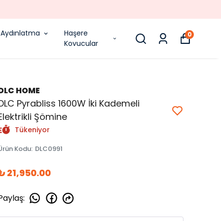
Aydınlatma
Haşere
0
Kovucular
DLC HOME
DLC Pyrabliss 1600W İki Kademeli
Elektrikli Şömine
Tükeniyor
Ürün Kodu
:
DLC0991
₺ 21,950.00
Paylaş
: