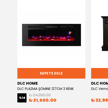
SEPETE EKLE
DLC HOME
DLC HO
DLC Ceningan Mermer Desen Elektrikli Şömine 1800w 2613l
DLC PLAZMA ŞÖMİNE 127CM 3 RENK
DLC Verna
₺ 24,990.00
%
14
₺ 21,500.00
₺ 32,9