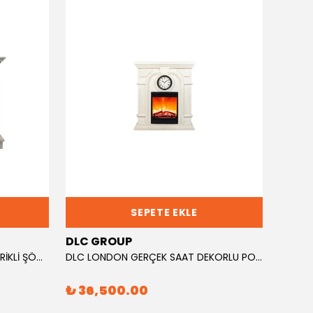
SEPETE EKLE
DLC GROUP
DLC 
DLC RETRO DESEN 3 KATLI ELEKTRİKLİ ŞÖMİNE 1800 WATT EF23
DLC LONDON GERÇEK SAAT DEKORLU POLİSTON ELEKTRİKLİ ŞÖMİNE 1800W FANLI ISITICI
₺ 36,500.00
₺ 20