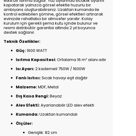
etkili bir ısınma sağlar. Yaz aylarında sıcaklık ayarını
kapatarak yalnızca görsel efektle huzurlu bir
ambiyans oluşturabilirsiniz. Uzaktan kumanda ile
kontrol edilebilen şömine, görsel efektleri artırarak
evinizde rahatlatıcı bir atmosfer yaratır. Kolay
kurulum için gerekli şema kutu içinde bulunur ve
resmi distribütör garantisi altında 2 yıl boyunca
destek sağlanır.
Teknik Özellikler:
Güç:
1600 WATT
Isıtma Kapasitesi:
Ortalama 16 m² alanı ısıtır
Isı Ayarı:
2 kademeli 750W / 1600W
Fanlı Isıtıcı:
Sıcak havayı eşit dağıtır
Malzeme:
MDF, Metal
Dış Kasa Rengi:
Beyaz
Alev Efekti:
Ayarlanabilir LED alev efekti
Kumanda:
Uzaktan kumandalı
Ölçüler:
Genişlik: 82 cm