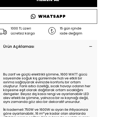
WHATSAPP
1000 TL üzeri
15 gün içinde
ücretsiz kargo
iade değişim
Ürün Açıklaması
Bu zarif ve güçlü elektrikli şömine, 1600 WATT gücü
sayesinde soğuk kış günlerinde hızlı ve etkili bir
ısınma sağlayarak evinizde konforlu bir ortam
oluşturur. Fanlı ısıtıcı özelliği, sıcak havayı odanın her
köşesine eşit olarak dağıtarak ortam sıcaklığını
dengeler. Beyaz dış kasa rengi ve ayarlanabilir LED
alev efekti ile şömine, yalnızca bir ısı kaynağı değil,
aynı zamanda göz alıcı bir dekoratif unsurdur.
İki kademeli 750W ve 1600W ısı ayarı ile ihtiyacınıza
göre ayarlanabilir, 16 m²’ye kadar olan alanlarda