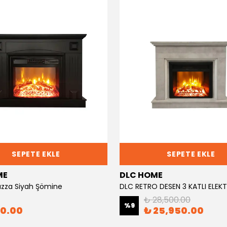
SEPETE EKLE
SEPETE EKLE
ME
DLC HOME
zza Siyah Şömine
₺ 28,500.00
%
9
90.00
₺ 25,950.00