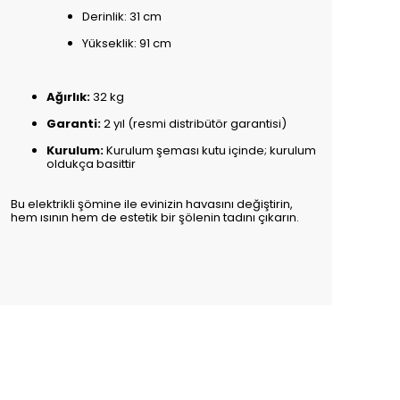
Derinlik: 31 cm
Yükseklik: 91 cm
Ağırlık:
32 kg
Garanti:
2 yıl (resmi distribütör garantisi)
Kurulum:
Kurulum şeması kutu içinde; kurulum
oldukça basittir
Bu elektrikli şömine ile evinizin havasını değiştirin,
hem ısının hem de estetik bir şölenin tadını çıkarın.