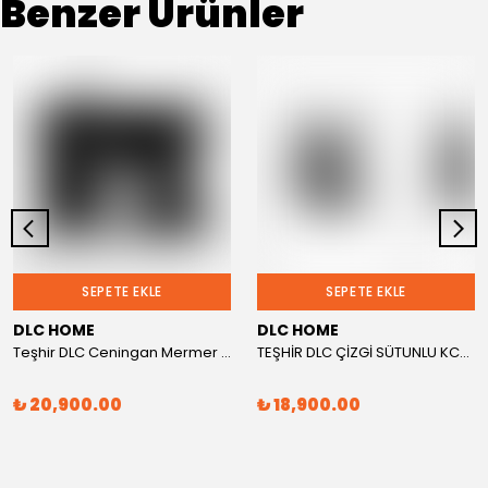
Benzer Ürünler
SEPETE EKLE
SEPETE EKLE
DLC HOME
DLC HOME
Teşhir DLC Ceningan Mermer Desen Elektrikli Şömine 1800w 2613l
TEŞHİR DLC ÇİZGİ SÜTUNLU KCK ELEKTRİKLİ ŞÖMİNE GM2015
₺ 20,900.00
₺ 18,900.00