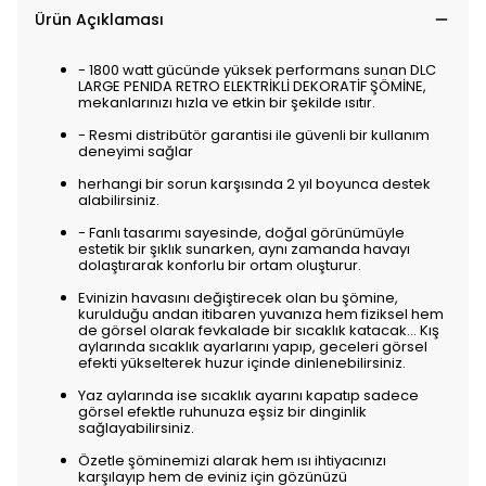
Ürün Açıklaması
- 1800 watt gücünde yüksek performans sunan DLC
LARGE PENIDA RETRO ELEKTRİKLİ DEKORATİF ŞÖMİNE,
mekanlarınızı hızla ve etkin bir şekilde ısıtır.
- Resmi distribütör garantisi ile güvenli bir kullanım
deneyimi sağlar
herhangi bir sorun karşısında 2 yıl boyunca destek
alabilirsiniz.
- Fanlı tasarımı sayesinde, doğal görünümüyle
estetik bir şıklık sunarken, aynı zamanda havayı
dolaştırarak konforlu bir ortam oluşturur.
Evinizin havasını değiştirecek olan bu şömine,
kurulduğu andan itibaren yuvanıza hem fiziksel hem
de görsel olarak fevkalade bir sıcaklık katacak… Kış
aylarında sıcaklık ayarlarını yapıp, geceleri görsel
efekti yükselterek huzur içinde dinlenebilirsiniz.
Yaz aylarında ise sıcaklık ayarını kapatıp sadece
görsel efektle ruhunuza eşsiz bir dinginlik
sağlayabilirsiniz.
Özetle şöminemizi alarak hem ısı ihtiyacınızı
karşılayıp hem de eviniz için gözünüzü