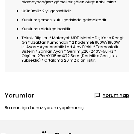
alamayacağınız görsel bir şölen oluşturabilirsiniz.
Ürünümüz 2 yıl garantilidir.
Kurulum şeması kutu içerisinde gelmektedir.
Kurulumu oldukça basittir.
Teknik Bilgiler: * Materyal: MDF, Metal * Dış Kasa Rengi:
Gri * Uzaktan Kumandalı * 2 Kademeli 900W/1800W
Isı Ayarı * Ayarlanabilir Led Alev Efekti * Termostatlı
Sistem * Zaman Ayarı * Gerilim:220-240V-50 Hz *
Ölçüleri:27cmX135cmX72,5cm (Derinlik x Genişlik x
Yükseklik) * Ortalama 20 m2 alanı ısıtır.
Yorumlar
Yorum Yap
Bu ürün için henüz yorum yapılmamış.