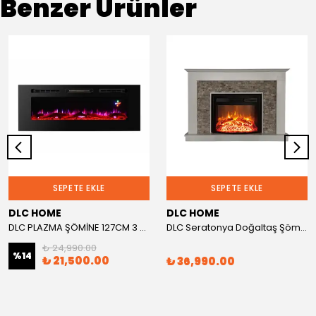
Benzer Ürünler
SEPETE EKLE
SEPETE EKLE
DLC HOME
DLC HOME
DLC PLAZMA ŞÖMİNE 127CM 3 RENK
DLC Seratonya Doğaltaş Şömine
₺ 24,990.00
%
14
₺ 21,500.00
₺ 36,990.00