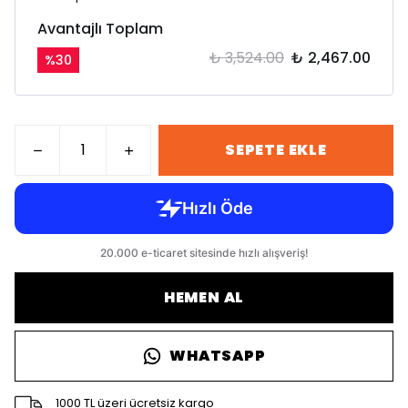
Avantajlı Toplam
₺ 3,524.00
₺ 2,467.00
%
30
SEPETE EKLE
HEMEN AL
WHATSAPP
1000 TL üzeri ücretsiz kargo