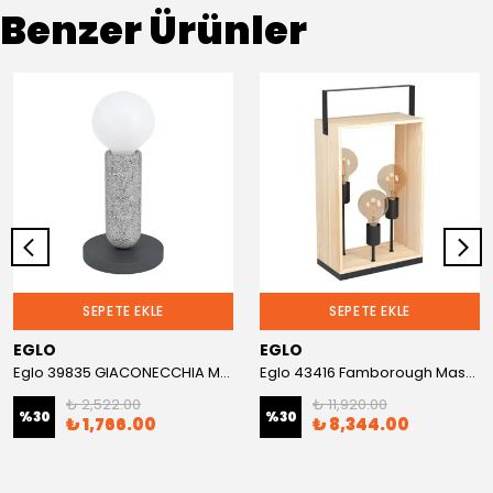
Benzer Ürünler
SEPETE EKLE
SEPETE EKLE
EGLO
EGLO
Eglo 39835 GIACONECCHIA Masa Lambası
Eglo 43416 Famborough Masa Lambası
₺ 2,522.00
₺ 11,920.00
%
30
%
30
₺ 1,766.00
₺ 8,344.00