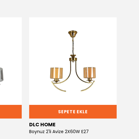
SEPETE EKLE
DLC HOME
DLC 
Boynuz 2'li Avize 2X60W E27
Boynuz