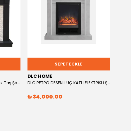
SEPETE EKLE
DLC HOME
DLC 
DLC Morella Antrasit Kasa Beyaz Taş Şömine
DLC RETRO DESENLİ ÜÇ KATLI ELEKTRİKLİ ŞÖMİNE 1600W GM2015
₺ 34,000.00
₺ 20