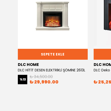
SEPETE EKLE
DLC HOME
DLC HO
DLC RETRO DESEN 3 KATLI ELEKTRİKLİ ŞÖMİNE 1800 WATT EF23
DLC HİTİT DESEN ELEKTRİKLİ ŞÖMİNE 2613L
DLC Deko 
₺ 34,500.00
%
13
₺ 29,990.00
₺ 25,2