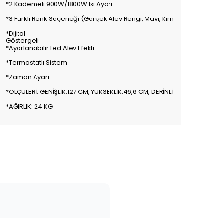
*2 Kademeli 900W/1800W Isı Ayarı
*3 Farklı Renk Seçeneği (Gerçek Alev Rengi, Mavi, Kırmızı-Mavi)
*Dijital
Gösterg
*Ayarlanabilir Led Alev Efekti
*Termostatlı Sistem
*Zaman Ayarı
*ÖLÇÜLERİ: GENİŞLİK:127 CM, YÜKSEKLİK:46,6 CM, DERİNLİK:12 CM
*AĞIRLIK: 24 KG