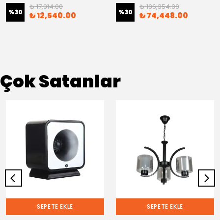
₺ 17,914.00
₺ 106,354.00
%
30
%
30
₺ 12,540.00
₺ 74,448.00
Çok Satanlar
SEPETE EKLE
SEPETE EKLE