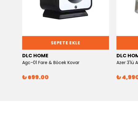
SEPETE EKLE
DLC HOME
DLC HO
Agc-01 Fare & Böcek Kovar
Azer 3'lü
₺ 699.00
₺ 4,99