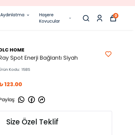
Aydınlatma
Haşere
0
Kovucular
DLC HOME
Ray Spot Enerji Bağlantı Siyah
Ürün Kodu
:
15BS
₺ 123.00
Paylaş
:
Size Özel Teklif