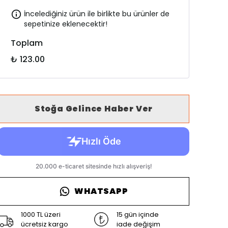
İncelediğiniz ürün ile birlikte bu ürünler de
sepetinize eklenecektir!
Toplam
₺ 123.00
Stoğa Gelince Haber Ver
WHATSAPP
1000 TL üzeri
15 gün içinde
ücretsiz kargo
iade değişim