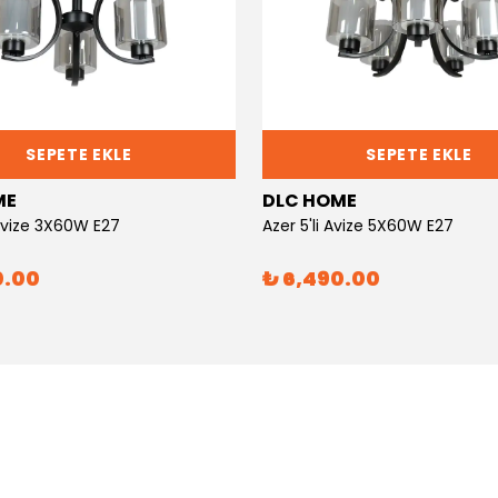
SEPETE EKLE
SEPETE EKLE
ME
DLC HOME
 Avize 3X60W E27
Azer 5'li Avize 5X60W E27
0.00
₺ 6,490.00