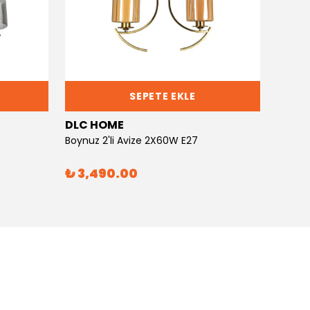
SEPETE EKLE
DLC HOME
DLC 
Boynuz 2'li Avize 2X60W E27
Boynuz
₺ 3,490.00
₺ 6,