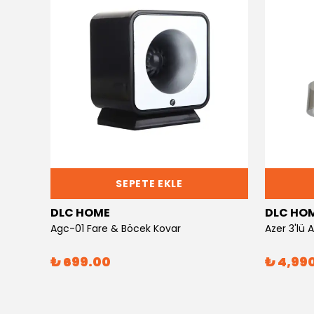
SEPETE EKLE
DLC HOME
DLC HO
Agc-01 Fare & Böcek Kovar
Azer 3'lü
₺ 699.00
₺ 4,99