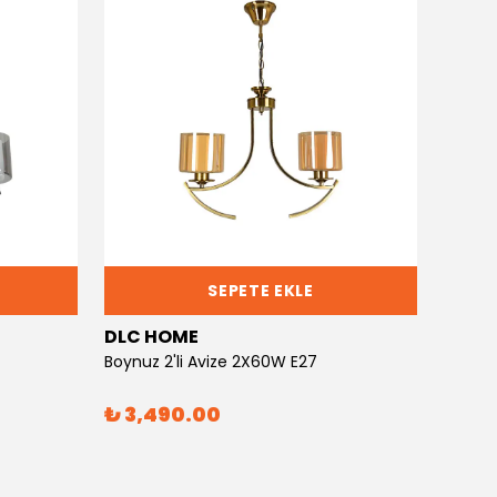
SEPETE EKLE
DLC HOME
DLC 
Boynuz 2'li Avize 2X60W E27
Boynuz
₺ 3,490.00
₺ 6,