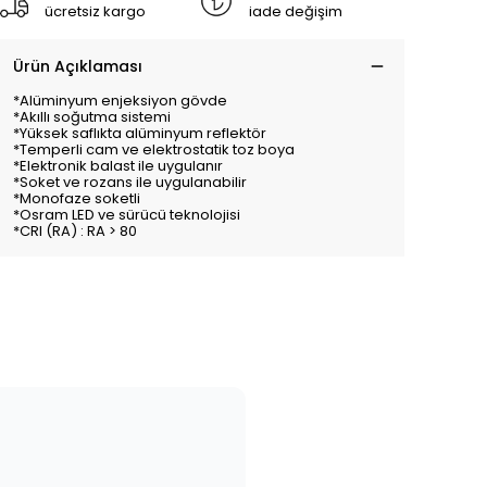
ücretsiz kargo
iade değişim
Ürün Açıklaması
*Alüminyum enjeksiyon gövde
*Akıllı soğutma sistemi
*Yüksek saflıkta alüminyum reflektör
*Temperli cam ve elektrostatik toz boya
*Elektronik balast ile uygulanır
*Soket ve rozans ile uygulanabilir
*Monofaze soketli
*Osram LED ve sürücü teknolojisi
*CRI (RA) : RA > 80