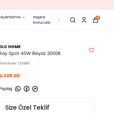
Aydınlatma
Haşere
0
Kovucular
DLC HOME
Ray Spot 40W Beyaz 3000K
Ürün Kodu
:
1225BS
₺ 325.00
Paylaş
:
Size Özel Teklif