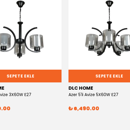
SEPETE EKLE
SEPETE EKLE
ME
DLC HOME
 Avize 3X60W E27
Azer 5'li Avize 5X60W E27
0.00
₺ 6,490.00