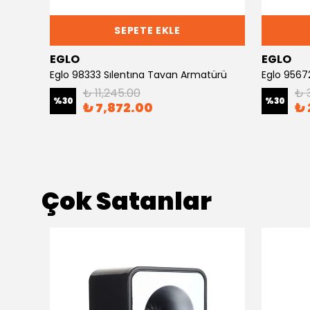
SEPETE EKLE
EGLO
EGLO
Eglo 99363 Masıano Tavan Duvar Armatürü
Eglo 98333 Sılentına Tavan Armatürü
Eglo 9567
₺ 11,245.00
₺ 
%
30
%
30
₺ 7,872.00
₺ 
Çok Satanlar