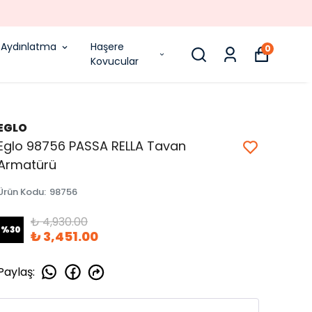
Aydınlatma
Haşere
0
Kovucular
EGLO
Eglo 98756 PASSA RELLA Tavan
Armatürü
Ürün Kodu
:
98756
₺ 4,930.00
%
30
₺ 3,451.00
Paylaş
: