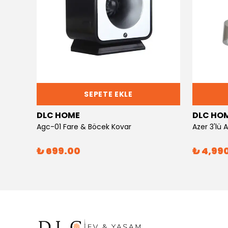
SEPETE EKLE
DLC HOME
DLC HO
Agc-01 Fare & Böcek Kovar
Azer 3'lü
₺ 699.00
₺ 4,99