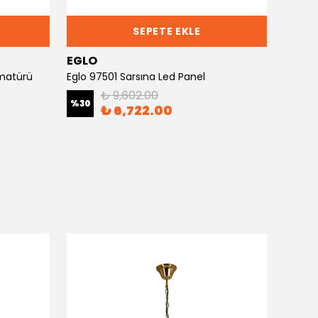
SEPETE EKLE
EGLO
EGLO
rmatürü
Eglo 97501 Sarsına Led Panel
Eglo 9
₺ 9,602.00
%
30
%
30
₺ 6,722.00