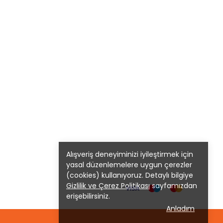
Alışveriş deneyiminizi iyileştirmek için
yasal düzenlemelere uygun çerezler
(cookies) kullanıyoruz. Detaylı bilgiye
Gizlilik ve Çerez Politikası
sayfamızdan
erişebilirsiniz.
Anladım