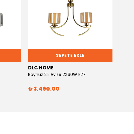
SEPETE EKLE
DLC HOME
DLC 
Boynuz 2'li Avize 2X60W E27
Boynuz
₺ 3,490.00
₺ 6,