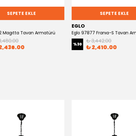
SEPETE EKLE
SEPETE EKLE
EGLO
2 Magıtta Tavan Armatürü
Eglo 97877 Franıa-S Tavan A
3,480.00
₺ 3,442.00
%
30
2,436.00
₺ 2,410.00