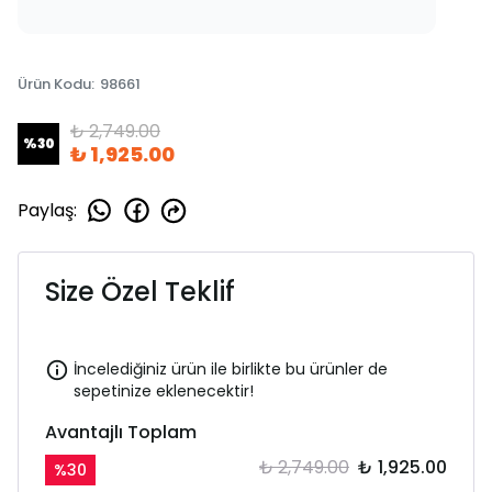
Ürün Kodu
:
98661
₺ 2,749.00
%
30
₺ 1,925.00
Paylaş
:
Size Özel Teklif
İncelediğiniz ürün ile birlikte bu ürünler de
sepetinize eklenecektir!
Avantajlı Toplam
₺ 2,749.00
₺ 1,925.00
%
30