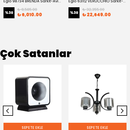
Eglo 98734 BRENDA Sarkıt-Avize
Eglo 63112 VERUCCHIO Sarkıt-Avize
₺ 8,585.00
₺ 32,355.00
%
30
%
30
₺ 6,010.00
₺ 22,649.00
Çok Satanlar
SEPETE EKLE
SEPETE EKLE