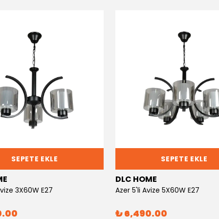
SEPETE EKLE
SEPETE EKLE
ME
DLC HOME
 Avize 3X60W E27
Azer 5'li Avize 5X60W E27
0.00
₺ 6,490.00