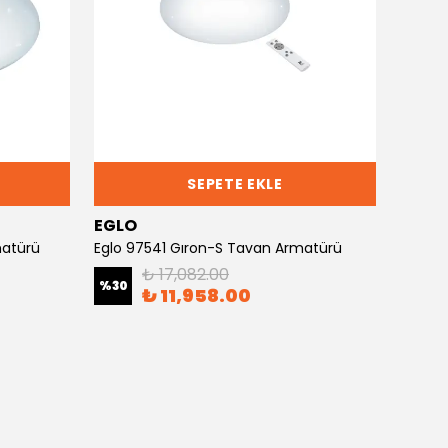
SEPETE EKLE
EGLO
EGLO
matürü
Eglo 97541 Gıron-S Tavan Armatürü
₺ 17,082.00
%
30
%
30
₺ 11,958.00