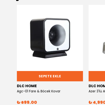
SEPETE EKLE
DLC HOME
DLC HO
Agc-01 Fare & Böcek Kovar
Azer 3'lü
₺ 699.00
₺ 4,99