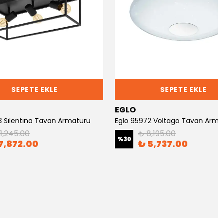
SEPETE EKLE
SEPETE EKLE
EGLO
3 Sılentına Tavan Armatürü
Eglo 95972 Voltago Tavan Ar
11,245.00
₺ 8,195.00
%
30
7,872.00
₺ 5,737.00