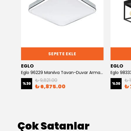
SEPETE EKLE
EGLO
EGLO
rü
Eglo 96229 Manılva Tavan-Duvar Armatürü
Eglo 9833
₺ 9,821.00
₺ 
%
30
%
30
₺ 6,875.00
₺ 
Çok Satanlar