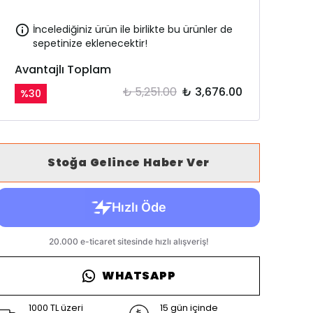
İncelediğiniz ürün ile birlikte bu ürünler de
sepetinize eklenecektir!
Avantajlı Toplam
₺ 5,251.00
₺ 3,676.00
%
30
Stoğa Gelince Haber Ver
WHATSAPP
1000 TL üzeri
15 gün içinde