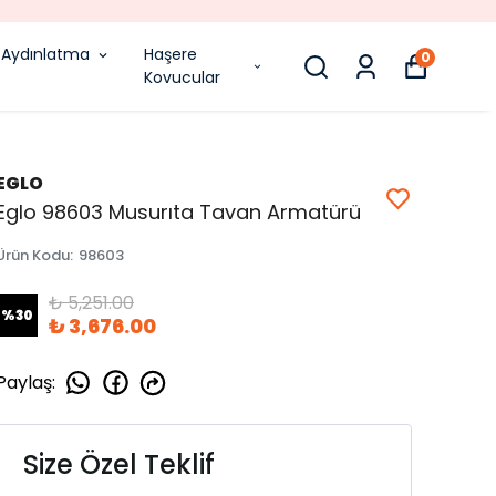
Aydınlatma
Haşere
0
Kovucular
EGLO
Eglo 98603 Musurıta Tavan Armatürü
Ürün Kodu
:
98603
₺ 5,251.00
%
30
₺ 3,676.00
Paylaş
:
Size Özel Teklif