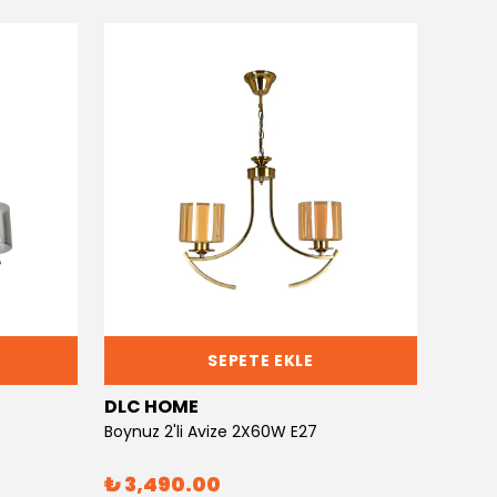
SEPETE EKLE
DLC HOME
DLC 
Boynuz 2'li Avize 2X60W E27
Boynuz
₺ 3,490.00
₺ 6,