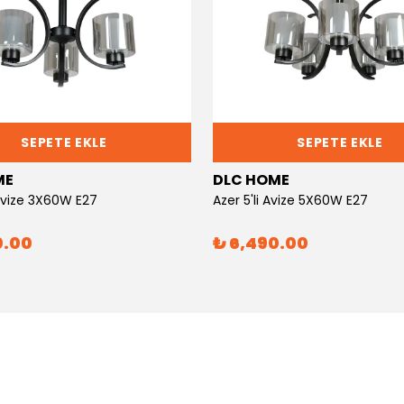
SEPETE EKLE
SEPETE EKLE
ME
DLC HOME
 Avize 3X60W E27
Azer 5'li Avize 5X60W E27
0.00
₺ 6,490.00