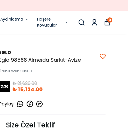
Aydınlatma
Haşere
0
Kovucular
EGLO
Eglo 98588 Almeıda Sarkıt-Avize
Ürün Kodu
:
98588
₺ 21,620.00
%
30
₺ 15,134.00
Paylaş
:
Size Özel Teklif