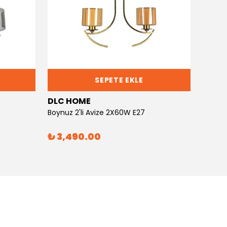
SEPETE EKLE
DLC HOME
DLC 
Boynuz 2'li Avize 2X60W E27
Boynuz
₺ 3,490.00
₺ 6,