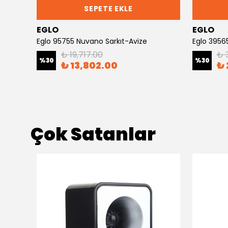
SEPETE EKLE
EGLO
EGLO
e
Eglo 95755 Nuvano Sarkıt-Avize
Eglo 39565
₺ 19,717.00
₺ 
%
30
%
30
₺ 13,802.00
₺ 
Çok Satanlar