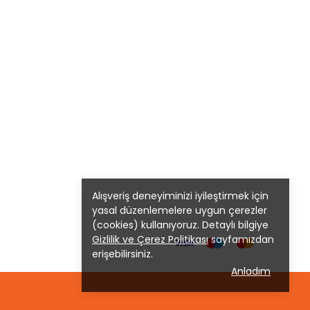
Alışveriş deneyiminizi iyileştirmek için
yasal düzenlemelere uygun çerezler
(cookies) kullanıyoruz. Detaylı bilgiye
Gizlilik ve Çerez Politikası
sayfamızdan
erişebilirsiniz.
Anladım