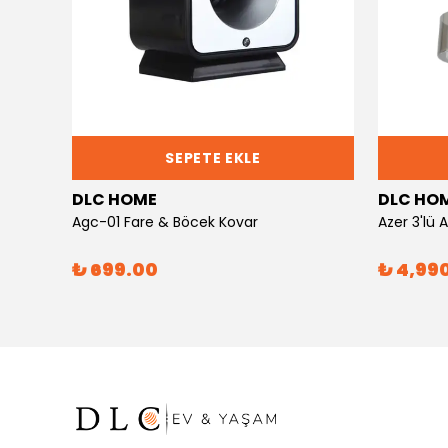
SEPETE EKLE
DLC HOME
DLC HO
Agc-01 Fare & Böcek Kovar
Azer 3'lü
₺ 699.00
₺ 4,99