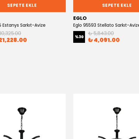
SEPETE EKLE
SEPETE EKLE
EGLO
 Estanys Sarkıt-Avize
Eglo 95593 Stellato Sarkıt-Aviz
30,325.00
₺ 5,843.00
%
30
21,228.00
₺ 4,091.00