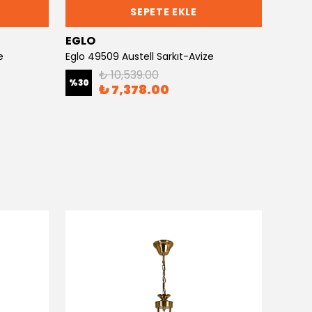
SEPETE EKLE
EGLO
EGLO
e
Eglo 49509 Austell Sarkıt-Avize
Eglo 6
₺ 10,539.00
%
30
%
30
₺ 7,378.00