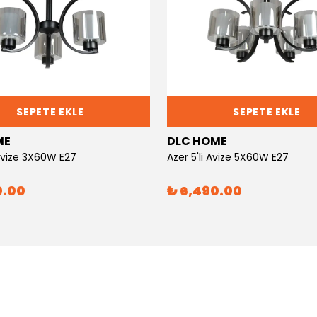
SEPETE EKLE
SEPETE EKLE
ME
DLC HOME
 Avize 3X60W E27
Azer 5'li Avize 5X60W E27
0.00
₺ 6,490.00