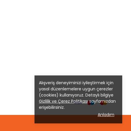
Alışveriş deneyiminizi iyileştirmek için
yasal düzenlemelere uygun çerezler
(cookies) kullanıyoruz. Detaylı bilgiye
Gizlilik ve Çerez Politikası
sayfamızdan
erişebilirsiniz.
Anladım