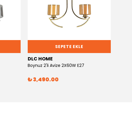
SEPETE EKLE
DLC HOME
DLC 
Boynuz 2'li Avize 2X60W E27
Boynuz
₺ 3,490.00
₺ 6,