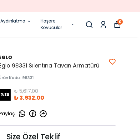
Aydınlatma
Haşere
0
Kovucular
EGLO
Eglo 98331 Sılentına Tavan Armatürü
Ürün Kodu
:
98331
₺ 5,617.00
%
30
₺ 3,932.00
Paylaş
:
Size Özel Teklif