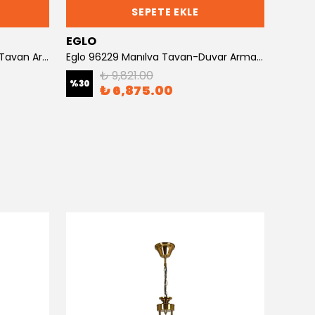
SEPETE EKLE
EGLO
EGLO
Eglo 95661 Fradelo Kristal Taşlı Tavan Armatürü
Eglo 96229 Manılva Tavan-Duvar Armatürü
₺ 9,821.00
%
30
%
30
₺ 6,875.00