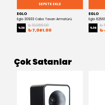
SEPETE EKLE
EGLO
EGLO
atürü
Eglo 30933 Cabo Tavan Armatürü
Eglo 625
₺ 10,086.00
₺ 
%
30
%
30
₺ 7,061.00
₺ 
Çok Satanlar