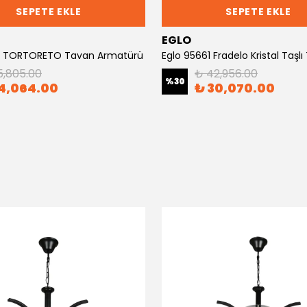
SEPETE EKLE
SEPETE EKLE
EGLO
61 TORTORETO Tavan Armatürü
5,805.00
₺ 42,956.00
%
30
4,064.00
₺ 30,070.00