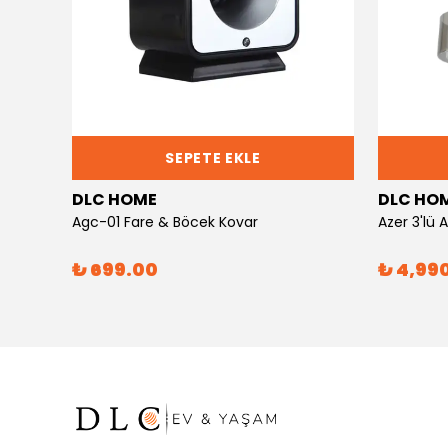
SEPETE EKLE
DLC HOME
DLC HO
Agc-01 Fare & Böcek Kovar
Azer 3'lü
₺ 699.00
₺ 4,99