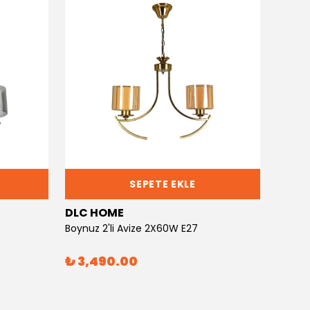
SEPETE EKLE
DLC HOME
DLC 
Boynuz 2'li Avize 2X60W E27
Boynuz
₺ 3,490.00
₺ 6,