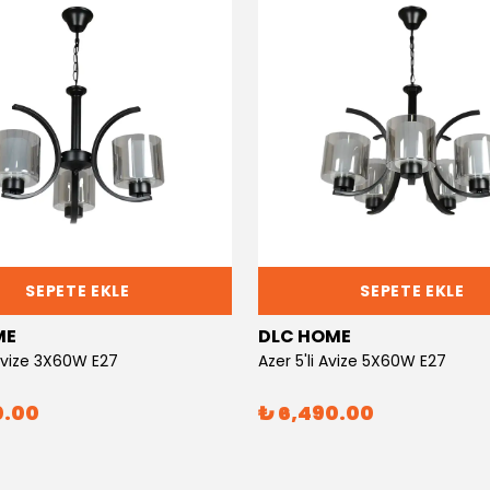
SEPETE EKLE
SEPETE EKLE
ME
DLC HOME
 Avize 3X60W E27
Azer 5'li Avize 5X60W E27
0.00
₺ 6,490.00