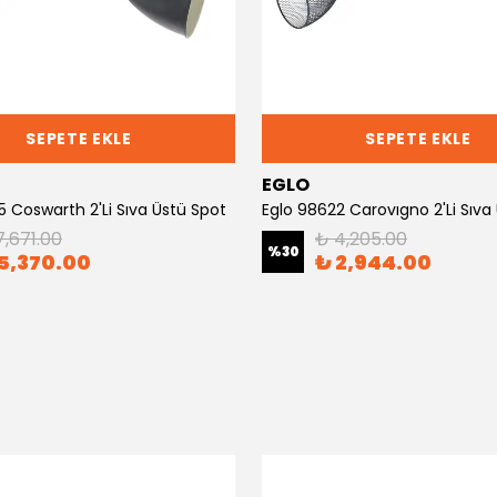
SEPETE EKLE
SEPETE EKLE
EGLO
5 Coswarth 2'Li Sıva Üstü Spot
Eglo 98622 Carovıgno 2'Li Sıva
7,671.00
₺ 4,205.00
%
30
5,370.00
₺ 2,944.00