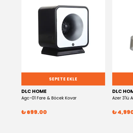
SEPETE EKLE
DLC HOME
DLC HO
Agc-01 Fare & Böcek Kovar
Azer 3'lü
₺ 699.00
₺ 4,99