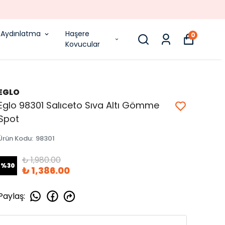
Aydınlatma
Haşere
0
Kovucular
EGLO
Eglo 98301 Salıceto Sıva Altı Gömme
Spot
Ürün Kodu
:
98301
₺ 1,980.00
%
30
₺ 1,386.00
Paylaş
: