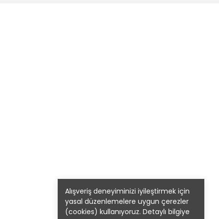
Alışveriş deneyiminizi iyileştirmek için
yasal düzenlemelere uygun çerezler
(cookies) kullanıyoruz. Detaylı bilgiye