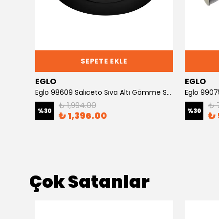
SEPETE EKLE
EGLO
EGLO
Eglo 95854 Pıneda Sıva Altı Gömme Spot
Eglo 98609 Salıceto Sıva Altı Gömme Spot
Eglo 9907
₺ 1,994.00
₺ 
%
30
%
30
₺ 1,396.00
₺ 
Çok Satanlar