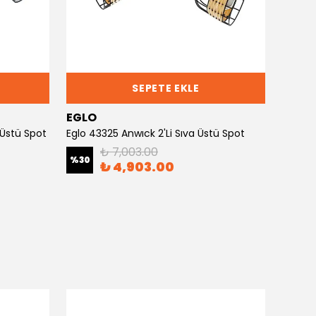
SEPETE EKLE
EGLO
EGLO
 Üstü Spot
Eglo 43325 Anwıck 2'Li Sıva Üstü Spot
Eglo 9
₺ 7,003.00
%
30
%
30
₺ 4,903.00