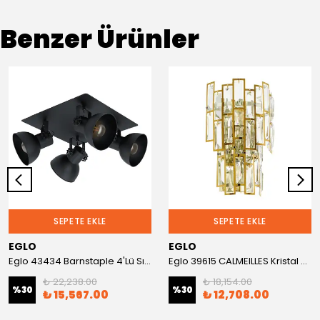
Benzer Ürünler
SEPETE EKLE
SEPETE EKLE
EGLO
EGLO
Eglo 43434 Barnstaple 4'Lü Sıva Üstü Spot
Eglo 39615 CALMEILLES Kristal Aplik
₺ 22,238.00
₺ 18,154.00
%
30
%
30
₺ 15,567.00
₺ 12,708.00