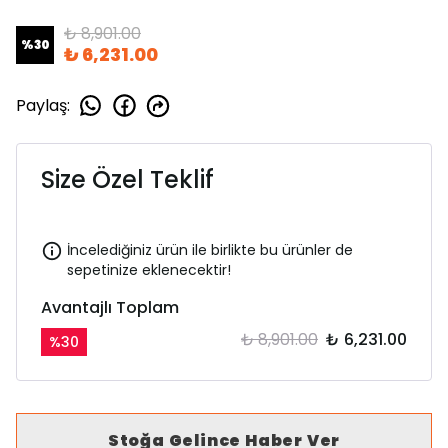
₺ 8,901.00
%
30
₺ 6,231.00
Paylaş
:
Size Özel Teklif
İncelediğiniz ürün ile birlikte bu ürünler de
sepetinize eklenecektir!
Avantajlı Toplam
₺ 8,901.00
₺ 6,231.00
%
30
Stoğa Gelince Haber Ver