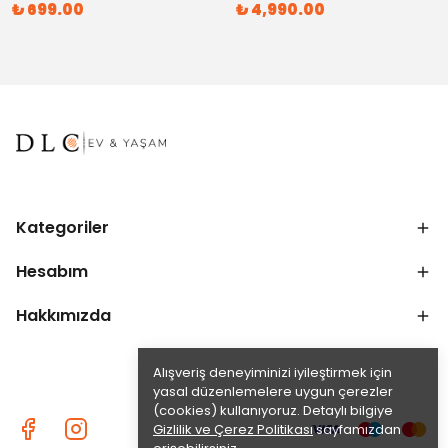
₺ 699.00
₺ 4,990.00
Kategoriler
Hesabım
Hakkımızda
Alışveriş deneyiminizi iyileştirmek için
yasal düzenlemelere uygun çerezler
(cookies) kullanıyoruz. Detaylı bilgiye
Gizlilik ve Çerez Politikası
sayfamızdan