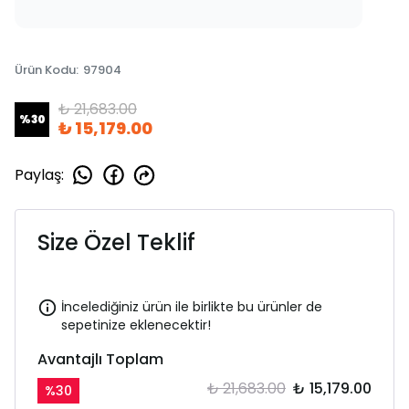
Ürün Kodu
:
97904
₺ 21,683.00
%
30
₺ 15,179.00
Paylaş
:
Size Özel Teklif
İncelediğiniz ürün ile birlikte bu ürünler de
sepetinize eklenecektir!
Avantajlı Toplam
₺ 21,683.00
₺ 15,179.00
%
30