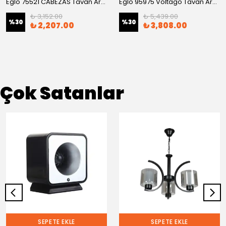
Eglo 75521 CABEZAS Tavan Armatürü
Eglo 95975 Voltago Tavan Armatürü
₺ 3,152.00
₺ 5,439.00
%
30
%
30
₺ 2,207.00
₺ 3,808.00
Çok Satanlar
SEPETE EKLE
SEPETE EKLE