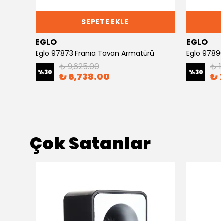
SEPETE EKLE
EGLO
EGLO
rü
Eglo 97873 Franıa Tavan Armatürü
Eglo 9789
₺ 9,625.00
₺ 
%
30
%
30
₺ 6,738.00
₺ 
Çok Satanlar