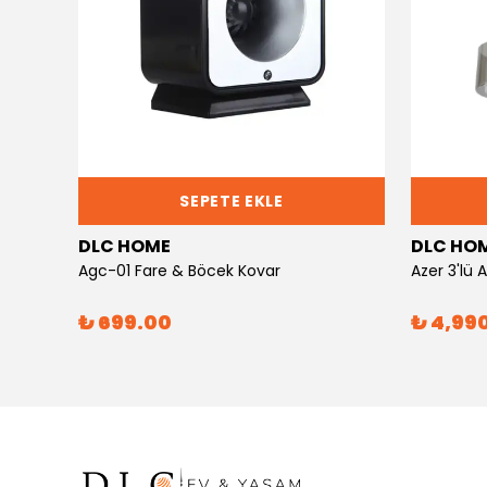
SEPETE EKLE
DLC HOME
DLC HO
Agc-01 Fare & Böcek Kovar
Azer 3'lü
₺ 699.00
₺ 4,99