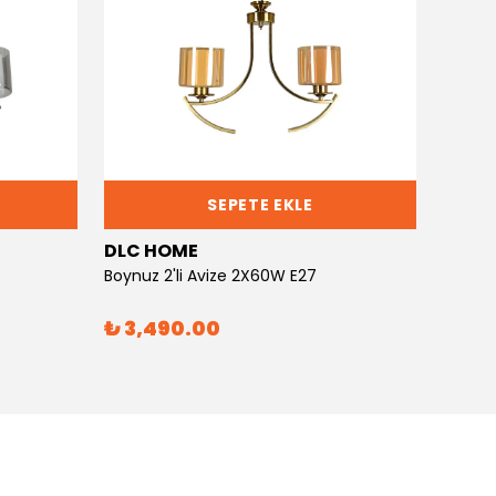
SEPETE EKLE
DLC HOME
DLC 
Boynuz 2'li Avize 2X60W E27
Boynuz
₺ 3,490.00
₺ 6,