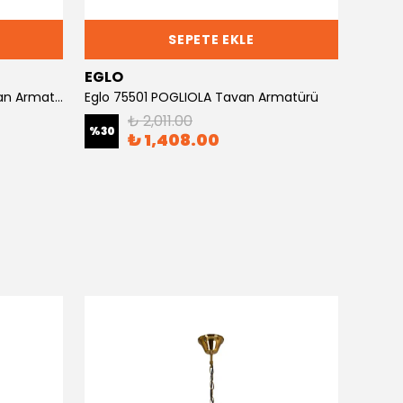
SEPETE EKLE
EGLO
EGLO
Eglo 49392 Charterhouse Tavan Armatürü
Eglo 75501 POGLIOLA Tavan Armatürü
Eglo 8
₺ 2,011.00
%
30
%
30
₺ 1,408.00