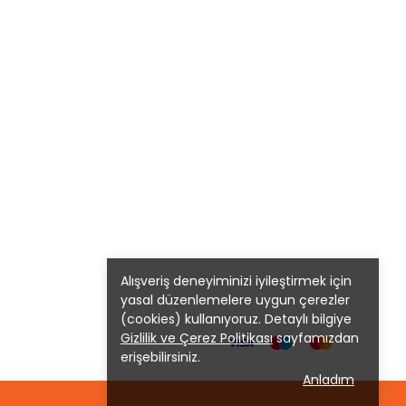
Alışveriş deneyiminizi iyileştirmek için
yasal düzenlemelere uygun çerezler
(cookies) kullanıyoruz. Detaylı bilgiye
Gizlilik ve Çerez Politikası
sayfamızdan
erişebilirsiniz.
Anladım