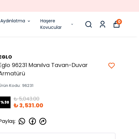
Aydınlatma
Haşere
0
Kovucular
EGLO
Eglo 96231 Manılva Tavan-Duvar
Armatürü
Ürün Kodu
:
96231
₺ 5,043.00
%
30
₺ 3,531.00
Paylaş
: