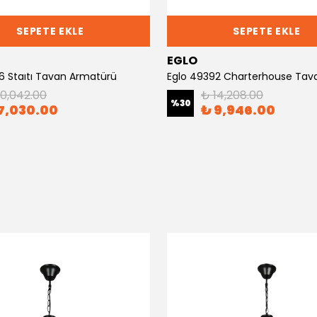
SEPETE EKLE
SEPETE EKLE
EGLO
6 Staıtı Tavan Armatürü
10,042.00
₺ 14,208.00
%
30
7,030.00
₺ 9,946.00