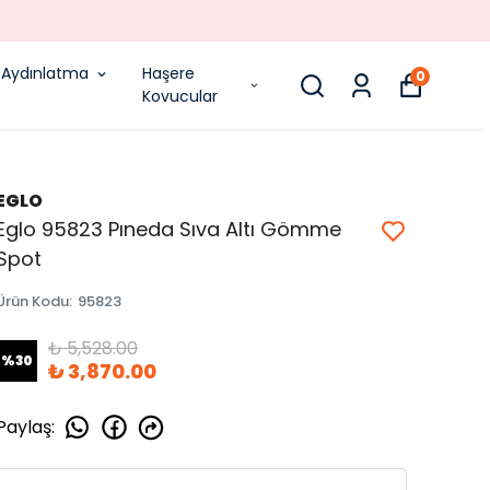
Aydınlatma
Haşere
0
Kovucular
EGLO
Eglo 95823 Pıneda Sıva Altı Gömme
Spot
Ürün Kodu
:
95823
₺ 5,528.00
%
30
₺ 3,870.00
Paylaş
: