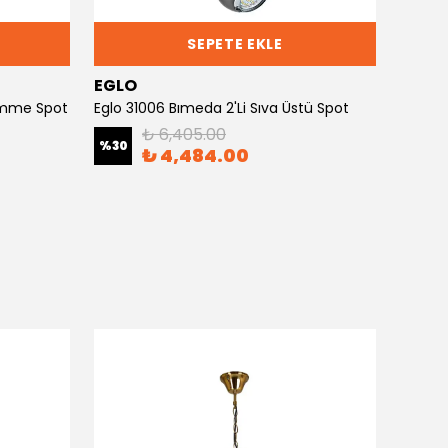
SEPETE EKLE
EGLO
EGLO
ömme Spot
Eglo 31006 Bımeda 2'Li Sıva Üstü Spot
₺ 6,405.00
%
30
%
30
₺ 4,484.00