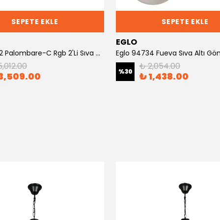
SEPETE EKLE
SEPETE EKLE
EGLO
Eglo 97692 Palombare-C Rgb 2'Li Sıva Üstü Spot
Eglo 94734 Fueva Sıva Altı G
5,012.00
₺ 2,054.00
%
30
3,509.00
₺ 1,438.00