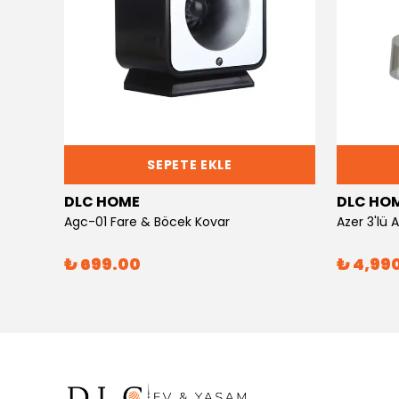
SEPETE EKLE
DLC HOME
DLC HO
Agc-01 Fare & Böcek Kovar
Azer 3'lü
₺ 699.00
₺ 4,99