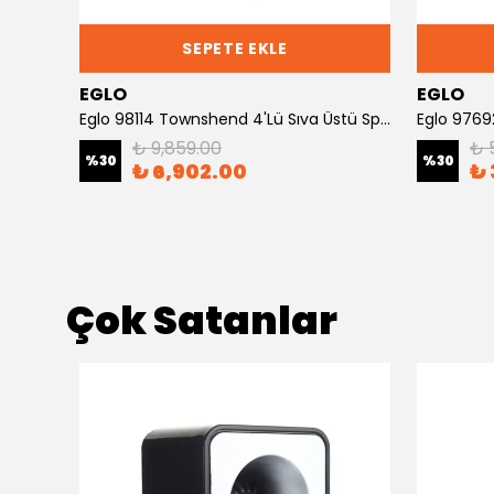
SEPETE EKLE
EGLO
EGLO
e Spot
Eglo 98114 Townshend 4'Lü Sıva Üstü Spot
₺ 9,859.00
₺ 
%
30
%
30
₺ 6,902.00
₺ 
Çok Satanlar