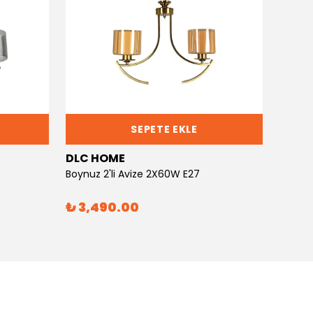
SEPETE EKLE
DLC HOME
DLC 
Boynuz 2'li Avize 2X60W E27
Boynuz
₺ 3,490.00
₺ 6,