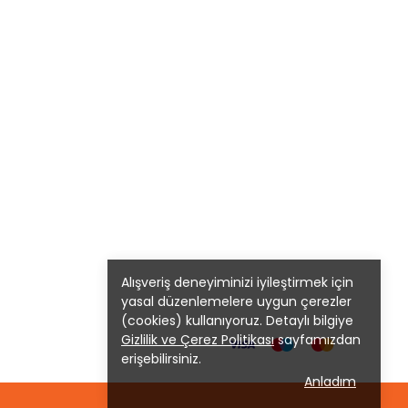
Alışveriş deneyiminizi iyileştirmek için
yasal düzenlemelere uygun çerezler
(cookies) kullanıyoruz. Detaylı bilgiye
Gizlilik ve Çerez Politikası
sayfamızdan
erişebilirsiniz.
Anladım