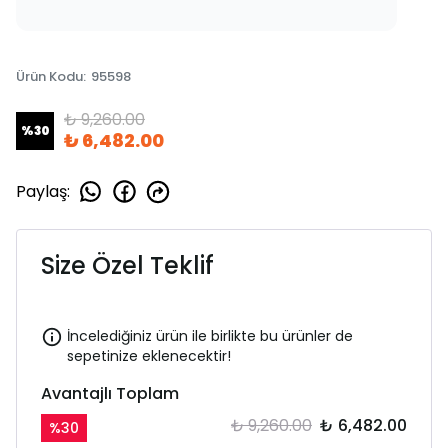
Ürün Kodu
:
95598
₺ 9,260.00
%
30
₺ 6,482.00
Paylaş
:
Size Özel Teklif
İncelediğiniz ürün ile birlikte bu ürünler de
sepetinize eklenecektir!
Avantajlı Toplam
₺ 9,260.00
₺ 6,482.00
%
30