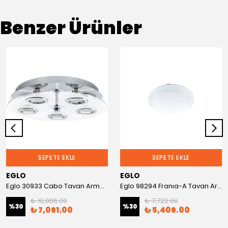
Benzer Ürünler
SEPETE EKLE
SEPETE EKLE
EGLO
EGLO
Eglo 30933 Cabo Tavan Armatürü
Eglo 98294 Franıa-A Tavan Armatürü
₺ 10,086.00
₺ 7,722.00
%
30
%
30
₺ 7,061.00
₺ 5,406.00