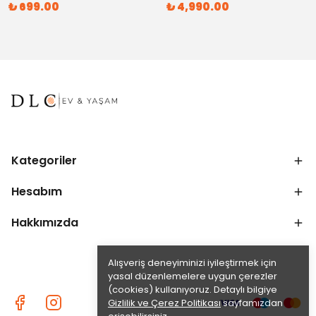
₺ 699.00
₺ 4,990.00
Kategoriler
Hesabım
Hakkımızda
Alışveriş deneyiminizi iyileştirmek için
yasal düzenlemelere uygun çerezler
(cookies) kullanıyoruz. Detaylı bilgiye
Gizlilik ve Çerez Politikası
sayfamızdan