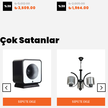
₺ 5,012.00
₺ 2,805.00
%
30
%
30
₺ 3,509.00
₺ 1,964.00
Çok Satanlar
SEPETE EKLE
SEPETE EKLE