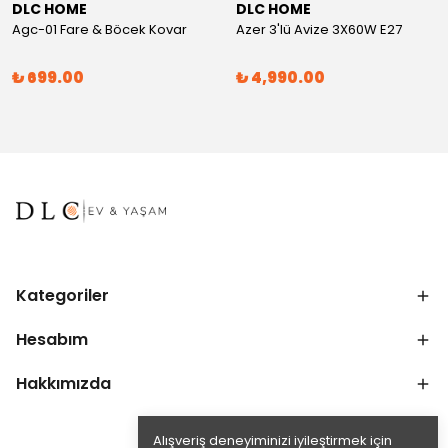
DLC HOME
DLC HOME
Agc-01 Fare & Böcek Kovar
Azer 3'lü Avize 3X60W E27
₺ 699.00
₺ 4,990.00
Kategoriler
Hesabım
Hakkımızda
Alışveriş deneyiminizi iyileştirmek için