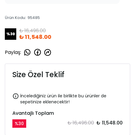
Ürün Kodu
:
95485
₺ 16,496.00
%
30
₺ 11,548.00
Paylaş
:
Size Özel Teklif
İncelediğiniz ürün ile birlikte bu ürünler de
sepetinize eklenecektir!
Avantajlı Toplam
₺ 16,496.00
₺ 11,548.00
%
30