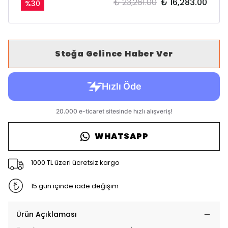
₺ 23,261.00
₺ 16,283.00
%
30
Stoğa Gelince Haber Ver
WHATSAPP
1000 TL üzeri ücretsiz kargo
15 gün içinde iade değişim
Ürün Açıklaması