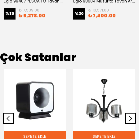
Eglo 99407 PESCAITO Tavan Armatürü
Eglo 98604 Musurıta Tavan Armatürü
₺ 7,539.00
₺ 10,571.00
%
30
%
30
₺ 5,278.00
₺ 7,400.00
Çok Satanlar
SEPETE EKLE
SEPETE EKLE