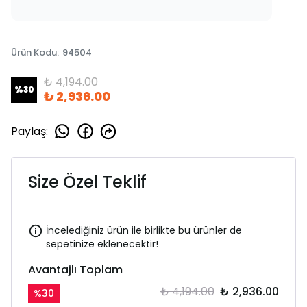
Ürün Kodu
:
94504
₺ 4,194.00
%
30
₺ 2,936.00
Paylaş
:
Size Özel Teklif
İncelediğiniz ürün ile birlikte bu ürünler de
sepetinize eklenecektir!
Avantajlı Toplam
₺ 4,194.00
₺ 2,936.00
%
30