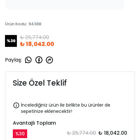
Ürün Kodu
:
94388
₺ 25,774.00
%
30
₺ 18,042.00
Paylaş
:
Size Özel Teklif
İncelediğiniz ürün ile birlikte bu ürünler de
sepetinize eklenecektir!
Avantajlı Toplam
₺ 25,774.00
₺ 18,042.00
%
30