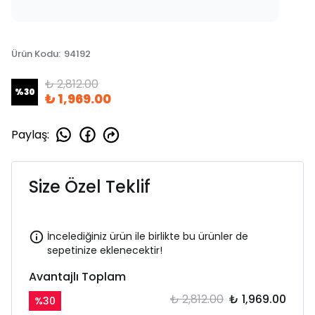
Ürün Kodu
:
94192
₺ 2,812.00
%
30
₺ 1,969.00
Paylaş
:
Size Özel Teklif
İncelediğiniz ürün ile birlikte bu ürünler de
sepetinize eklenecektir!
Avantajlı Toplam
₺ 2,812.00
₺ 1,969.00
%
30