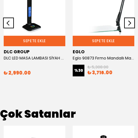
SEPETE EKLE
SEPETE EKLE
DLC GROUP
EGLO
DLC LED MASA LAMBASI SİYAH RGB GECE LAMBASI
Eglo 90873 Fırmo Mandallı Masa Lambası
₺ 5,308.00
%
30
₺ 3,716.00
₺ 2,990.00
Çok Satanlar